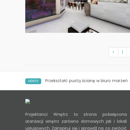
<
1
Przekształć pustą ścianę w biuro marzeń
NEWSY
Projektanci Wnętrz to strona poświęcona
aranżacji wnętrz zarówno domowych jak i lokali
usługowych. Zainspiruj się i sprawdź na co zwrócić