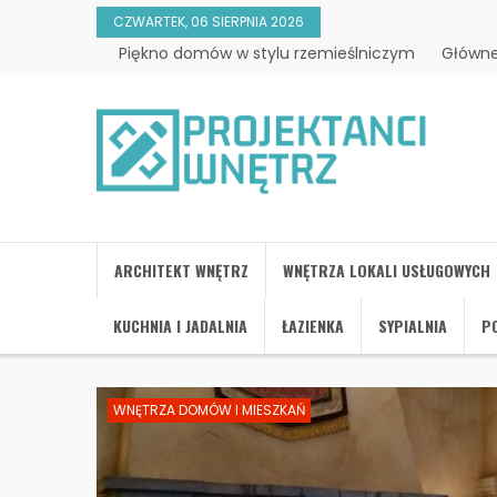
CZWARTEK, 06 SIERPNIA 2026
Piękno domów w stylu rzemieślniczym
Główne
ARCHITEKT WNĘTRZ
WNĘTRZA LOKALI USŁUGOWYCH
KUCHNIA I JADALNIA
ŁAZIENKA
SYPIALNIA
PO
WNĘTRZA DOMÓW I MIESZKAŃ