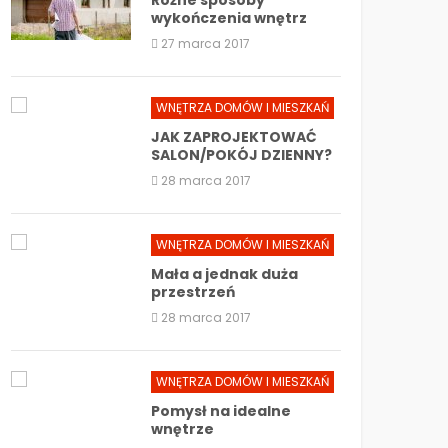
Różne sposoby
wykończenia wnętrz
27 marca 2017
WNĘTRZA DOMÓW I MIESZKAŃ
JAK ZAPROJEKTOWAĆ
SALON/POKÓJ DZIENNY?
28 marca 2017
WNĘTRZA DOMÓW I MIESZKAŃ
Mała a jednak duża
przestrzeń
28 marca 2017
WNĘTRZA DOMÓW I MIESZKAŃ
Pomysł na idealne
wnętrze