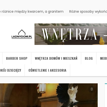
 różnice między kwarcem, a granitem
Różne sposoby wykońc
BARBER SHOP
WNĘTRZA DOMÓW I MIESZKAŃ
BLOG
MEB
KÓJ DZIECIĘCY
OŚWIETLENIE I AKCESORIA