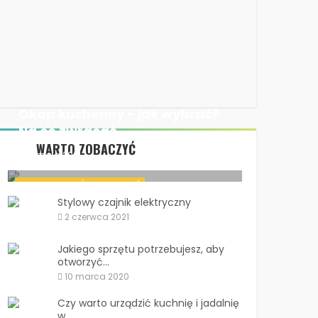
Okap kuchenny - jak wybrać?
Na co zwracać...
WARTO ZOBACZYĆ
10 maja 2021
Okap kuchenny - jak wybrać? Na co
WNĘTRZA DOMÓW I MIESZKAŃ
zwracać...
Stylowy czajnik elektryczny
2 czerwca 2021
Jakiego sprzętu potrzebujesz, aby
otworzyć...
10 marca 2020
Czy warto urządzić kuchnię i jadalnię
w...