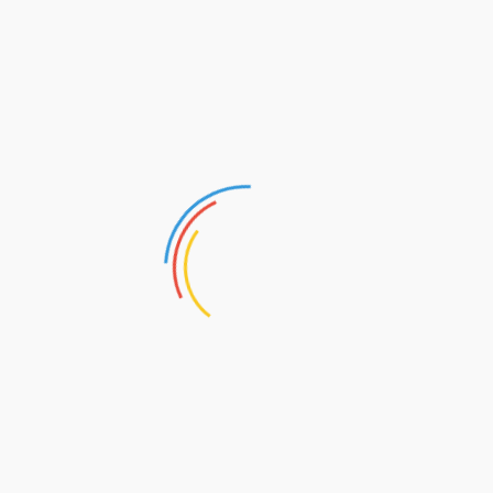
Jak nie dobierać dywanu - 7 błędów
2 listopada 2020
1. Wybór dywanu, który jest za mały. Skąpy rozmiar, a twój pokój
będzie wyglądał na mniejszy. "Potrzebujesz dywanu, żeby
wyznaczyć...
Czytaj dalej