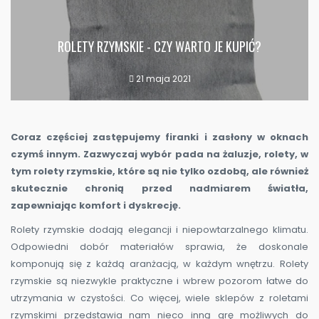
ROLETY RZYMSKIE - CZY WARTO JE KUPIĆ?
21 maja 2021
Coraz częściej zastępujemy firanki i zasłony w oknach
czymś innym. Zazwyczaj wybór pada na żaluzje, rolety, w
tym rolety rzymskie, które są nie tylko ozdobą, ale również
skutecznie chronią przed nadmiarem światła,
zapewniając komfort i dyskrecję.
Rolety rzymskie dodają elegancji i niepowtarzalnego klimatu.
Odpowiedni dobór materiałów sprawia, że doskonale
komponują się z każdą aranżacją, w każdym wnętrzu. Rolety
rzymskie są niezwykle praktyczne i wbrew pozorom łatwe do
utrzymania w czystości. Co więcej, wiele sklepów z roletami
rzymskimi przedstawia nam nieco inną grę możliwych do