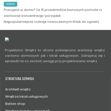
NEWSY
Pracujesz w domu? Te 15 przedmiotów biurowych pomoże ci
zachować koncentrację i porządek
Najpopularniejsze rodzaje nowoczesnych łóżek do sypialni
Projektanci Wnętrz to strona poświęcona aranżacji wnętrz
zarówno domowych jak i lokali usługowych. Zainspiruj się i
sprawdź na co zwrócić uwagę przy projektowaniu wnętrz.
STRUKTURA SERWISU
Architekt wnętrz
Wnętrza lokali usługowych
Barber shop
Wnętrza domów i mieszkań