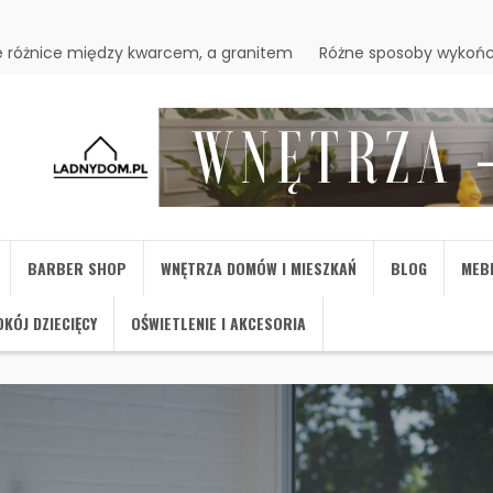
 różnice między kwarcem, a granitem
Różne sposoby wykońc
BARBER SHOP
WNĘTRZA DOMÓW I MIESZKAŃ
BLOG
MEB
KÓJ DZIECIĘCY
OŚWIETLENIE I AKCESORIA