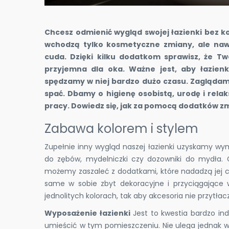
Chcesz odmienić wygląd swojej łazienki bez 
wchodzą tylko kosmetyczne zmiany, ale naw
cuda. Dzięki kilku dodatkom sprawisz, że Two
przyjemna dla oka. Ważne jest, aby łazien
spędzamy w niej bardzo dużo czasu. Zaglądamy
spać. Dbamy o higienę osobistą, urodę i relak
pracy. Dowiedz się, jak za pomocą dodatków z
Zabawa kolorem i stylem
Zupełnie inny wygląd naszej łazienki uzyskamy wymi
do zębów, mydelniczki czy dozowniki do mydła. G
możemy zaszaleć z dodatkami, które nadadzą jej cha
same w sobie zbyt dekoracyjne i przyciągające 
jednolitych kolorach, tak aby akcesoria nie przytła
Wyposażenie łazienki
Jest to kwestia bardzo in
umieścić w tym pomieszczeniu. Nie ulega jednak w