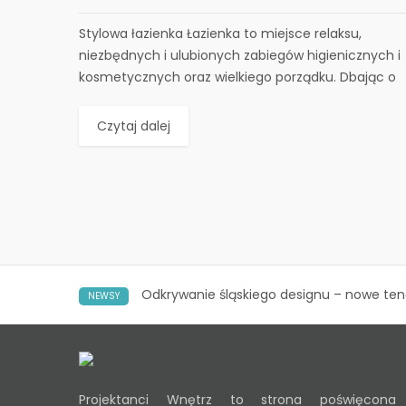
Stylowa łazienka Łazienka to miejsce relaksu,
niezbędnych i ulubionych zabiegów higienicznych i
kosmetycznych oraz wielkiego porządku. Dbając o
wszystkie jej funkcje i...
Czytaj dalej
Odkrywanie śląskiego designu – nowe ten
NEWSY
Projektanci Wnętrz to strona poświęcona