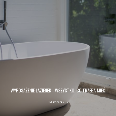
WYPOSAŻENIE ŁAZIENEK - WSZYSTKO, CO TRZEBA MIEĆ
14 maja 2021