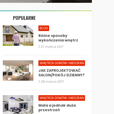
POPULARNE
BLOG
Różne sposoby
wykończenia wnętrz
27 marca 2017
WNĘTRZA DOMÓW I MIESZKAŃ
JAK ZAPROJEKTOWAĆ
SALON/POKÓJ DZIENNY?
28 marca 2017
WNĘTRZA DOMÓW I MIESZKAŃ
Mała a jednak duża
przestrzeń