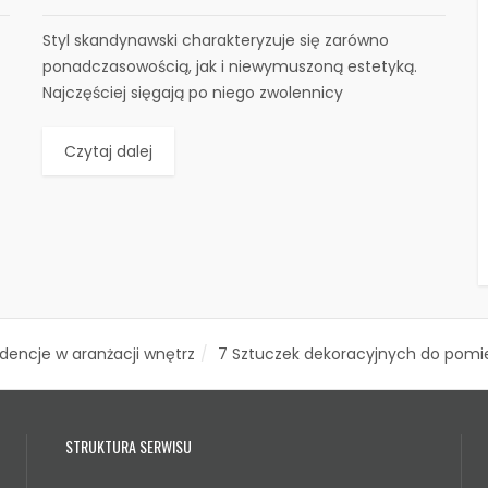
Styl skandynawski charakteryzuje się zarówno
ponadczasowością, jak i niewymuszoną estetyką.
Najczęściej sięgają po niego zwolennicy
minimalizmu oraz osoby, które...
Czytaj dalej
dencje w aranżacji wnętrz
7 Sztuczek dekoracyjnych do pomie
STRUKTURA SERWISU