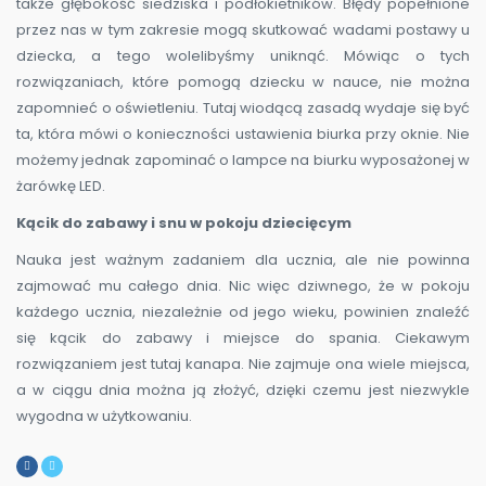
także głębokość siedziska i podłokietników. Błędy popełnione
przez nas w tym zakresie mogą skutkować wadami postawy u
dziecka, a tego wolelibyśmy uniknąć. Mówiąc o tych
rozwiązaniach, które pomogą dziecku w nauce, nie można
zapomnieć o oświetleniu. Tutaj wiodącą zasadą wydaje się być
ta, która mówi o konieczności ustawienia biurka przy oknie. Nie
możemy jednak zapominać o lampce na biurku wyposażonej w
żarówkę LED.
Kącik do zabawy i snu w pokoju dziecięcym
Nauka jest ważnym zadaniem dla ucznia, ale nie powinna
zajmować mu całego dnia. Nic więc dziwnego, że w pokoju
każdego ucznia, niezależnie od jego wieku, powinien znaleźć
się kącik do zabawy i miejsce do spania. Ciekawym
rozwiązaniem jest tutaj kanapa. Nie zajmuje ona wiele miejsca,
a w ciągu dnia można ją złożyć, dzięki czemu jest niezwykle
wygodna w użytkowaniu.