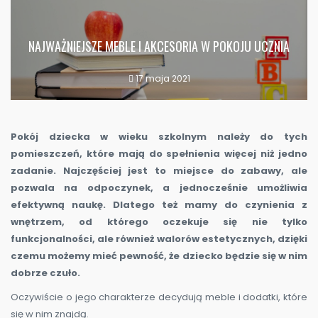
NAJWAŻNIEJSZE MEBLE I AKCESORIA W POKOJU UCZNIA
17 maja 2021
Pokój dziecka w wieku szkolnym należy do tych
pomieszczeń, które mają do spełnienia więcej niż jedno
zadanie. Najczęściej jest to miejsce do zabawy, ale
pozwala na odpoczynek, a jednocześnie umożliwia
efektywną naukę. Dlatego też mamy do czynienia z
wnętrzem, od którego oczekuje się nie tylko
funkcjonalności, ale również walorów estetycznych, dzięki
czemu możemy mieć pewność, że dziecko będzie się w nim
dobrze czuło.
Oczywiście o jego charakterze decydują meble i dodatki, które
się w nim znajdą.