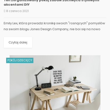
Ten zorganizowany pokój zabaw zachwyca stylowymi
akcentami DIY
8 czerwca 2021
Emily Lex, która prowadzi kronikę swoich "rosnących" pomysłów
na swoim blogu Jones Design Company, nie boi się na nowo
wyobrażać sobie możliwości, gdy zmieniają się...
Czytaj dalej
POKÓJ DZIECIĘCY