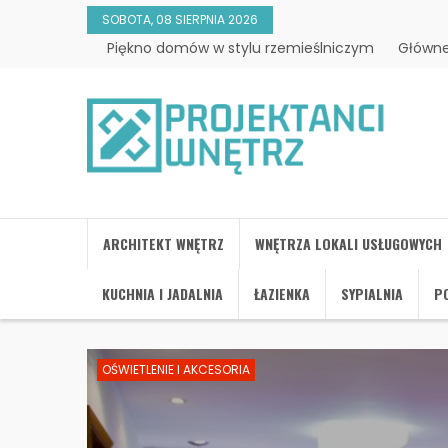
SOBOTA, 08 SIERPNIA 2026
Piękno domów w stylu rzemieślniczym
Główne
ARCHITEKT WNĘTRZ
WNĘTRZA LOKALI USŁUGOWYCH
KUCHNIA I JADALNIA
ŁAZIENKA
SYPIALNIA
PO
OŚWIETLENIE I AKCESORIA