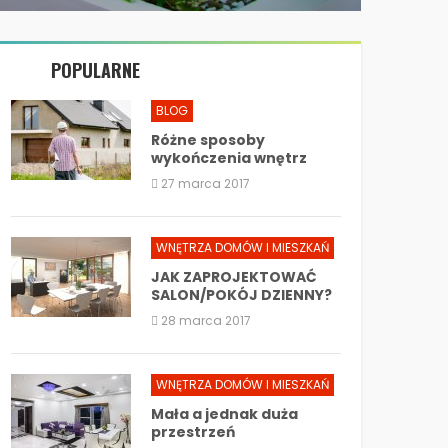
POPULARNE
BLOG
Różne sposoby
wykończenia wnętrz
27 marca 2017
WNĘTRZA DOMÓW I MIESZKAŃ
JAK ZAPROJEKTOWAĆ
SALON/POKÓJ DZIENNY?
28 marca 2017
WNĘTRZA DOMÓW I MIESZKAŃ
Mała a jednak duża
przestrzeń