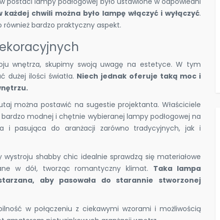
e w postaci lampy podłogowej było ustawione w odpowiedni
 każdej chwili można było lampę włączyć i wyłączyć
.
o również bardzo praktyczny aspekt.
ekoracyjnych
troju wnętrza, skupimy swoją uwagę na estetyce. W tym
dużej ilości światła.
Niech jednak oferuje taką moc i
wnętrzu.
taj można postawić na sugestie projektanta. Właściciele
 z bardzo modnej i chętnie wybieranej lampy podłogowej na
ąca i pasująca do aranżacji zarówno tradycyjnych, jak i
 wystroju shabby chic idealnie sprawdzą się materiałowe
owane w dół, tworząc romantyczny klimat.
Taka lampa
tarzana, aby pasowała do starannie stworzonej
bilność w połączeniu z ciekawymi wzorami i możliwością