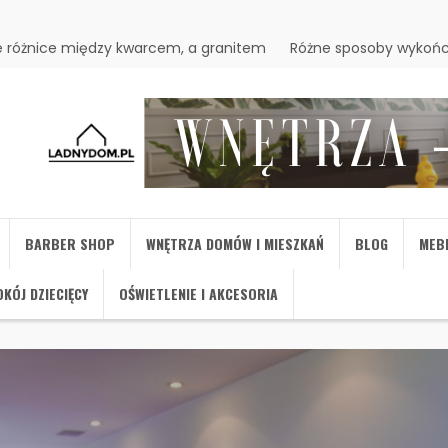
 różnice między kwarcem, a granitem
Różne sposoby wykońc
BARBER SHOP
WNĘTRZA DOMÓW I MIESZKAŃ
BLOG
MEB
KÓJ DZIECIĘCY
OŚWIETLENIE I AKCESORIA