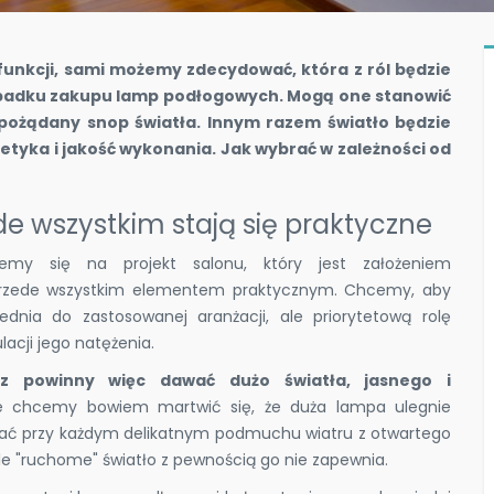
funkcji, sami możemy zdecydować, która z ról będzie
ypadku zakupu lamp podłogowych. Mogą one stanowić
pożądany snop światła. Innym razem światło będzie
tetyka i jakość wykonania. Jak wybrać w zależności od
e wszystkim stają się praktyczne
jemy się na projekt salonu, który jest założeniem
s przede wszystkim elementem praktycznym. Chcemy, aby
dnia do zastosowanej aranżacji, ale priorytetową rolę
acji jego natężenia.
z powinny więc dawać dużo światła, jasnego i
nie chcemy bowiem martwić się, że duża lampa ulegnie
tać przy każdym delikatnym podmuchu wiatru z otwartego
ale "ruchome" światło z pewnością go nie zapewnia.