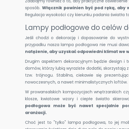
Zadbajmy również o to, aby praktyczne oświetleni
sposób.
Włącznik powinien być pod ręką, aby w
Regulacja wysokości czy kierunku padania światła t
Lampy podłogowe do celów d
Jeśli chodzi o dekorację i dopasowanie do wys
przypadku nasza lampa podłogowa nie musi dawać 
natężenie, aby uzyskać odpowiedni klimat we 
Drugim aspektem dekoracyjnym będzie design i tu
domów, którzy lubią wyraziste dodatki, skorzystają
tzw. trójnogu. Stabilna, ciekawie się prezentuj
nowoczesnych, a nawet minimalistycznych loftów.
W prowansalskich kompozycjach wnętrzarskich czy
klosze, kwiatowe wzory i ciepłe światło skier
podłogowa może być nawet specjalnie pos
aranżacji.
Choć jest to "tylko" lampa podłogowa, to jej mo