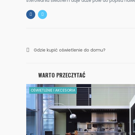
sterowania światłem daje duże pole do popisu naw
Gdzie kupić oświetlenie do domu?
Praktyczne wskazówki
WARTO PRZECZYTAĆ
OŚWIETLENIE I AKCESORIA