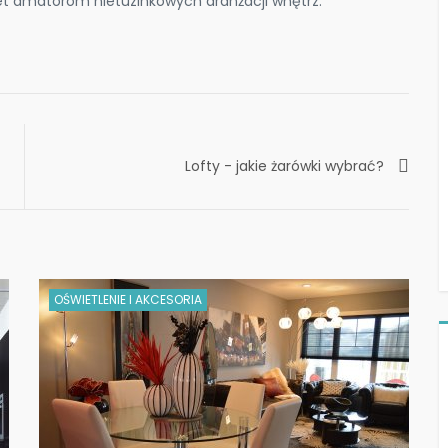
et amatorom nietuzinkowych aranżacji wnętrz.
Lofty - jakie żarówki wybrać?
OŚWIETLENIE I AKCESORIA